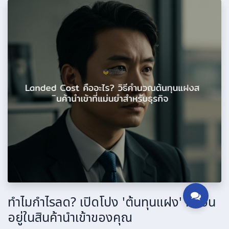
ทำไมกำไรลด? เปิดโปง 'ต้นทุนแฝง' ที่ซ่อน
อยู่ในสินค้านำเข้าของคุณ