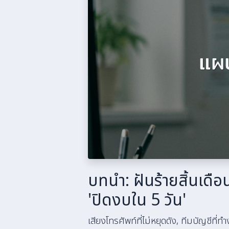
บทนำ: ฝันร้ายสิ้นเดือน
'ปิดงบใน 5 วัน'
เสียงโทรศัพท์ที่ไม่หยุดดัง, ทีมบัญชีท