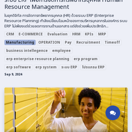
Resource Management
ในยุคดิจิทัล การจัดการทรัพยากรบุคคล (HR) ด้วยระบบ ERP (Enterprise
Resource Planning) กำลังเปลี่ยนโฉมหน้าของการบริหารบุคลากรในองค์กร ระบบ
ERP ไม่เพียงแต่ช่วยลดภาระงานด้านเอกสาร แต่ยังช่วยเพิ่มประสิทธิภ...
CRM
E-COMMERCE
Evaluation
HRM
KPIs
MRP
Manufacturing
OPERATION
Pay
Recruitment
Timeoff
business intellegence
employee
erp enterprise resource planning
erp program
erp software
erp system
ระบบ ERP
โปรแกรม ERP
Sep 9, 2024