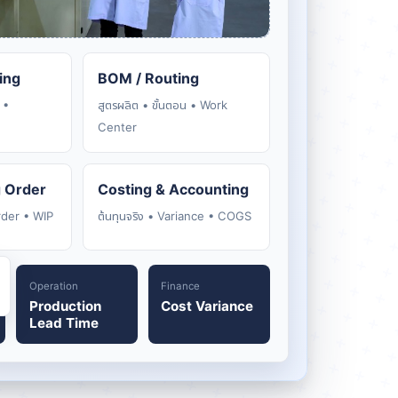
ing
BOM / Routing
 •
สูตรผลิต • ขั้นตอน • Work
Center
 Order
Costing & Accounting
Order • WIP
ต้นทุนจริง • Variance • COGS
Operation
Finance
Production
Cost Variance
Lead Time