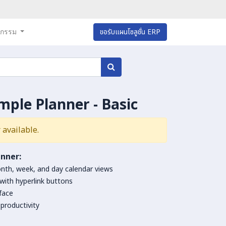
หกรรม
ขอรับแผนโซลูชั่น ERP
imple Planner - Basic
 available.
anner:
month, week, and day calendar views
with hyperlink buttons
face
productivity