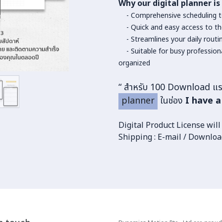
Why our digital planner is
- Comprehensive scheduling to
- Quick and easy access to th
- Streamlines your daily routi
- Suitable for busy professiona
organized
“ สำหรับ 100 Download แร
planner
ในช่อง
I have 
Digital Product License will
Shipping : E-mail / Downloa