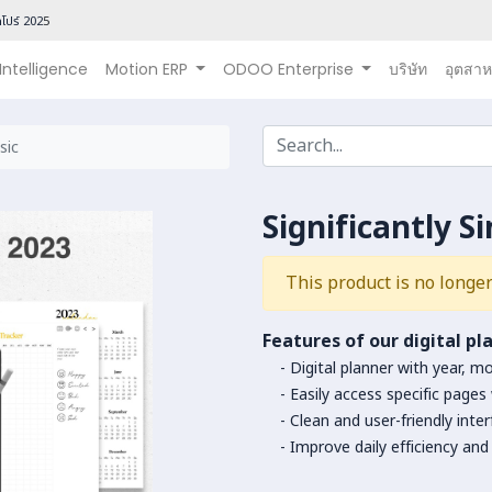
โปร์ 202
5
 Intelligence
Motion ERP
ODOO Enterprise
บริษัท
อุตสา
sic
Significantly S
This product is no longer
Features of our digital pl
- Digital planner with year, 
- Easily access specific pages 
- Clean and user-friendly inter
- Improve daily efficiency and 