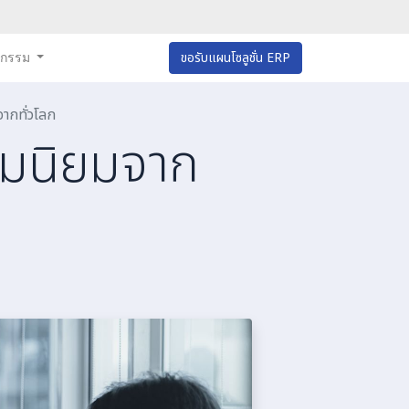
หกรรม
ขอรับแผนโซลูชั่น ERP
จากทั่วโลก
วามนิยมจาก