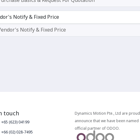
Purchase Basics & Request For Quotation
dor's Notify & Fixed Price
Vendor's Notify & Fixed Price
n touch
Dynamics Motion Pte., Ltd are proud
announce that we have been named
+65 (623) 04199
official partner of ODOO.
+66 (02) 028-7495