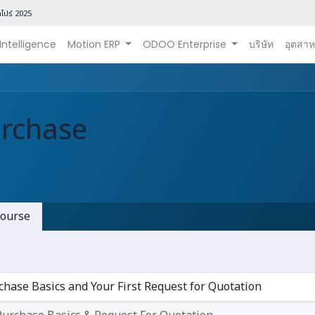
โปร์ 202
5
 Intelligence
Motion ERP
ODOO Enterprise
บริษัท
อุตสา
rchase
ourse
chase Basics and Your First Request for Quotation