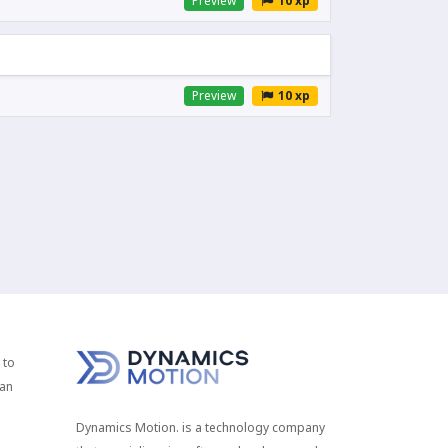
Preview
10 xp
Preview
10 xp
 to
 an
Dynamics Motion. is a technology company